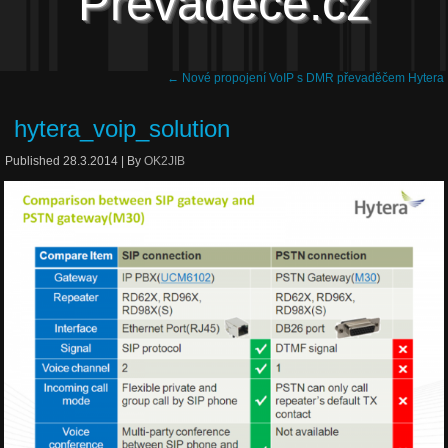
Převaděče.cz
←
Nové propojení VoIP s DMR převaděčem Hytera
hytera_voip_solution
Published
28.3.2014
|
By
OK2JIB