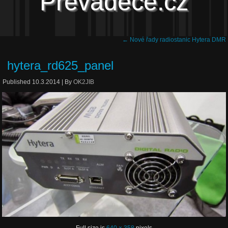
Převaděče.cz
←
Nové řady radiostanic Hytera DMR
hytera_rd625_panel
Published
10.3.2014
|
By
OK2JIB