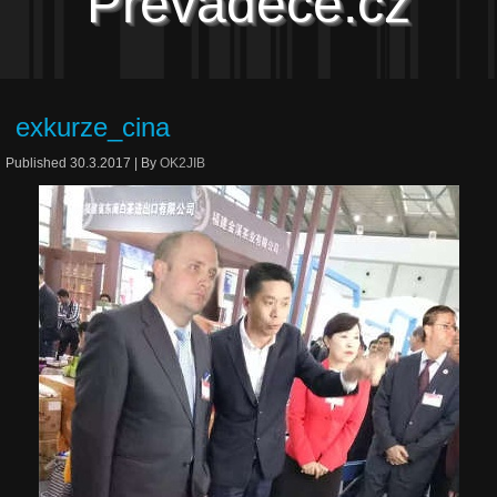
Převaděče.cz
exkurze_cina
Published
30.3.2017
|
By
OK2JIB