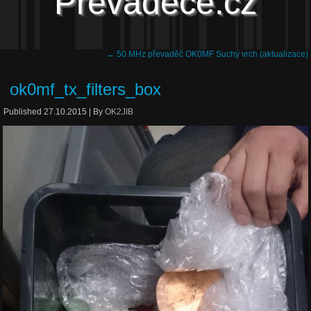
Převaděče.cz
←
50 MHz převaděč OK0MF Suchý vrch (aktualizace)
ok0mf_tx_filters_box
Published
27.10.2015
|
By
OK2JIB