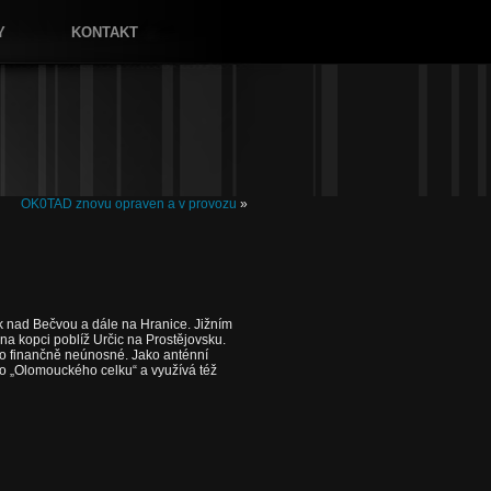
Y
KONTAKT
OK0TAD znovu opraven a v provozu
»
ník nad Bečvou a dále na Hranice. Jižním
a kopci poblíž Určic na Prostějovsku.
lo finančně neúnosné. Jako anténní
o „Olomouckého celku“ a využívá též