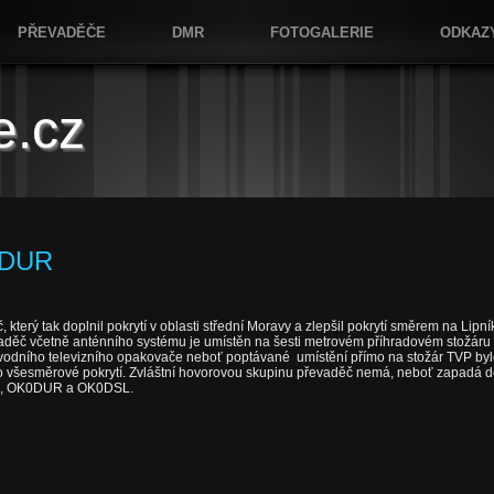
PŘEVADĚČE
DMR
FOTOGALERIE
ODKAZ
e.cz
0DUR
který tak doplnil pokrytí v oblasti střední Moravy a zlepšil pokrytí směrem na Lip
aděč včetně anténního systému je umístěn na šesti metrovém příhradovém stožáru n
původního televizního opakovače neboť poptávané umístění přímo na stožár TVP by
pro všesměrové pokrytí. Zvláštní hovorovou skupinu převaděč nemá, neboť zapadá d
OL, OK0DUR a OK0DSL.