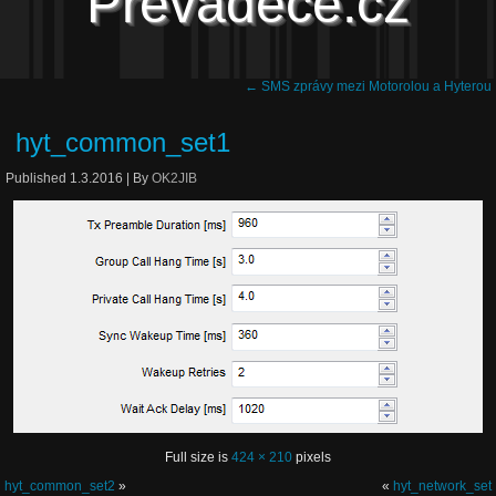
Převaděče.cz
←
SMS zprávy mezi Motorolou a Hyterou
hyt_common_set1
Published
1.3.2016
|
By
OK2JIB
Full size is
424 × 210
pixels
hyt_common_set2
»
«
hyt_network_set