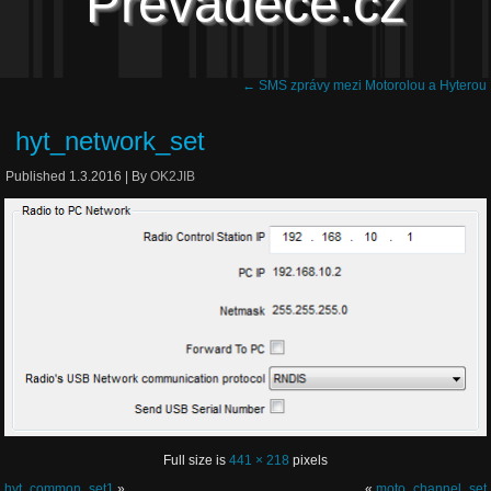
Převaděče.cz
←
SMS zprávy mezi Motorolou a Hyterou
hyt_network_set
Published
1.3.2016
|
By
OK2JIB
Full size is
441 × 218
pixels
hyt_common_set1
»
«
moto_channel_set