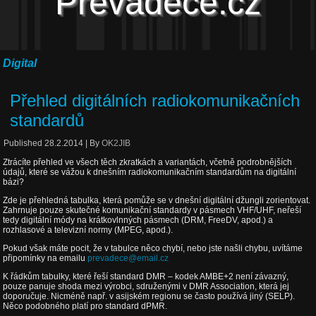
Převaděče.cz
Digital
Přehled digitálních radiokomunikačních
standardů
Published
28.2.2014
|
By
OK2JIB
Ztrácíte přehled ve všech těch zkratkách a variantách, včetně podrobnějších
údajů, které se vážou k dnešním radiokomunikačním standardům na digitální
bázi?
Zde je přehledná tabulka, která pomůže se v dnešní digitální džungli zorientovat.
Zahrnuje pouze skutečné komunikační standardy v pásmech VHF/UHF, neřeší
tedy digitální módy na krátkovlnných pásmech (DRM, FreeDV, apod.) a
rozhlasové a televizní normy (MPEG, apod.).
Pokud však máte pocit, že v tabulce něco chybí, nebo jste našli chybu, uvítáme
připomínky na emailu
prevadece@email.cz
K řádkům tabulky, které řeší standard DMR – kodek AMBE+2 není závazný,
pouze panuje shoda mezi výrobci, sdruženými v DMR Association, která jej
doporučuje. Nicméně např. v asijském regionu se často používá jiný (SELP).
Něco podobného platí pro standard dPMR.