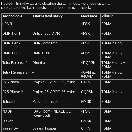
Poslední tři řádky tabulky obsahují digitální módy, které jsou čistě na
radioamatérské bázi, z nichž ten poslední je již historický.
Technologie
Alternativní názvy
Modulace
Přístup
dPMR
–
4FSK
FDMA
DMR Tier 1
Unlicensed DMR
4FSK
FDMA
DMR Tier 2
DMR, MotoTrbo
4FSK
TDMA 2 sloty
DMR Tier 3
DMR Trunk
4FSK
TDMA 2 sloty +
FDMA
Tetra Release 1
Dimetra
4DQPSK
TDMA 4 sloty +
FDMA
Tetra Release 2
–
4QAM až
TDMA 4 sloty +
64QAM
FDMA
P25 Phase 1
Project 25, APCO-25, Astro
C4FM
FDMA
P25 Phase 2
Project 25, APCO-25, Astro
CQPSK
TDMA 2 sloty
Tetrapol
Matra, Pegas, Sitno
GMSK
FDMA
NXDN
IDAS (Icom), NEXEDGE
4FSK
FDMA
(Kenwood)
D-Star
–
GMSK
FDMA
Yaesu DV
System Fusion
C4FM
FDMA