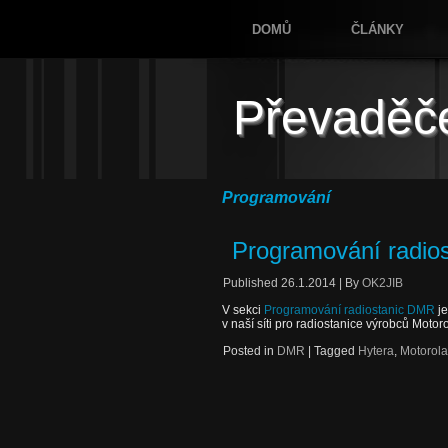
DOMŮ
ČLÁNKY
Převaděč
Programování
Programování radio
Published
26.1.2014
|
By
OK2JIB
V sekci
Programování radiostanic DMR
je
v naší síti pro radiostanice výrobců Motor
Posted in
DMR
|
Tagged
Hytera
,
Motorola