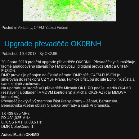
Posted in
Aktuality
,
C4FM-Yaesu Fusion
Upgrade převaděče OK0BNH
Published
19.4.2018
|
By
OK2JIB
20. února 2018 proběhl upgrade převaděče OK0BNH. Převaděč nyní umožňuje
kromě analogového stávajícího FM provozu i digitální provoz DMR a C4FM-
FUSION.
DMR provoz je připojen do České národní DMR sítě, C4FM-FUSION je
směrován do reflektoru CZ YSF Praha. Funkce přístupu do sítě Echolink zůstala
samozřejmě zachována.
Na upgradu se kromě VO převaděče Michala OK1LPD podílel Martin OK4MD
(sestavení a odladění MMDVM kontroléru) a Michal OK2HAZ (dar MMDVM
kontroleru).
Převaděč pokrývá významnou část Prahy, Prahy – Západ, Berounska,
Benešovska včetně oblasti Slapské přehrady a části Příbramska.
TX 438,625 MHz
RX 431,025 MHz
CTCSS RX i TX 88,5 Hz
DMR ColorCode: 1
Autor: Martin OK4MD