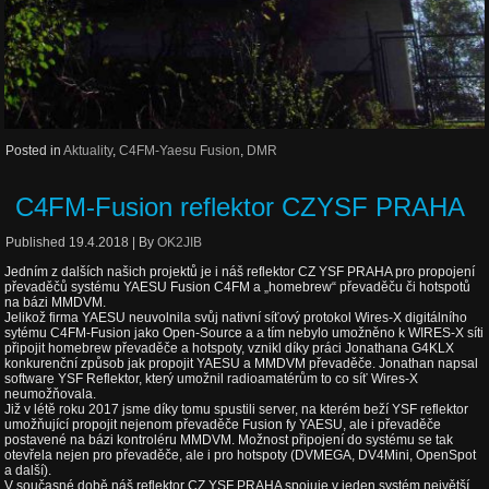
Posted in
Aktuality
,
C4FM-Yaesu Fusion
,
DMR
C4FM-Fusion reflektor CZYSF PRAHA
Published
19.4.2018
|
By
OK2JIB
Jedním z dalších našich projektů je i náš reflektor CZ YSF PRAHA pro propojení
převaděčů systému YAESU Fusion C4FM a „homebrew“ převaděču či hotspotů
na bázi MMDVM.
Jelikož firma YAESU neuvolnila svůj nativní síťový protokol Wires-X digitálního
sytému C4FM-Fusion jako Open-Source a a tím nebylo umožněno k WIRES-X síti
připojit homebrew převaděče a hotspoty, vznikl díky práci Jonathana G4KLX
konkurenční způsob jak propojit YAESU a MMDVM převaděče. Jonathan napsal
software YSF Reflektor, který umožnil radioamatérům to co síť Wires-X
neumožňovala.
Již v létě roku 2017 jsme díky tomu spustili server, na kterém beží YSF reflektor
umožňující propojit nejenom převaděče Fusion fy YAESU, ale i převaděče
postavené na bázi kontroléru MMDVM. Možnost připojení do systému se tak
otevřela nejen pro převaděče, ale i pro hotspoty (DVMEGA, DV4Mini, OpenSpot
a další).
V současné době náš reflektor CZ YSF PRAHA spojuje v jeden systém největší