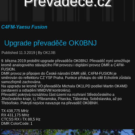
Převaděče.cz
C4FM-Yaesu Fusion
Upgrade převaděče OK0BNJ
Published
11.3.2019
|
By
OK2JIB
9. března 2019 proběhl upgrade převaděče OK0BNJ. Převaděč nyní umožňuje
kromě analogového stávajícího FM provozu i digitální provoz DMR a C4FM-
FUSION.
DMR provoz je připojen do České národní DMR sítě, C4FM-FUSION je
směrován do reflektoru CZ YSF Praha. Funkce přístupu do sítě Echolink zůstala
samozřejmě zachována.
Na upgradu se kromě VO převaděče Michala OK1LPD podílel Martin OK4MD
(sestavení a odladění MMDVM kontroléru).
Převaděč pokrývá rozsáhlou část území na rozhraní Středočeského a
Jihočeského kraje, t.j. Příbramska, Písecka, Táborska, Soběslavska, až po
Třeboňsko. Pokrytí nejvíce navazuje na převaděč OK0BNH.
TX 438,775 MHz
RX 431,175 MHz
CTCSS RX i TX 88,5 Hz
DMR ColorCode: 1