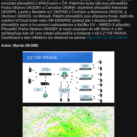
množství převaděčů C4FM-Fusion v ČR. Páteřními body sítě jsou převaděče
Praha-Strahov OK0DBY a Černolice OKBNH, doplněné převaděči Krkonoše
OK0DFR, Lipník u Benátek n/J. OK0TAD v Čechách a Mohelnice OK0DSL a
Olomouc OK0DOL na Moravě. Páteřní převaděče jsou připojeny trvale, další dle
uvážení VO buď trvale nebo ON-DEMAND (pokud jste v dosahu daného
převaděče sami si ho pomocí radioastanice a tlačítka DX – WIRES-X připojíte)
Převaděč Praha-Strahov OK0DBY je navíc propojen do sítě Wires-X a tím
zpřístupňuje tuto síť i pro ostatní převaděče a hotspoty v síti CZ YSF PRAHA.
Dashboard a stav reflektoru lze sledovat na adrese
http://185.32.183.148/ysf
.
Autor: Martin OK4MD