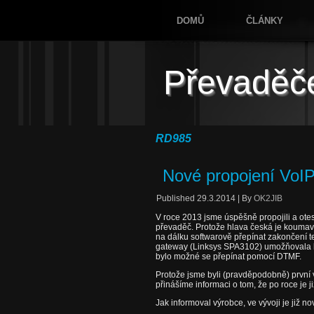
DOMŮ
ČLÁNKY
Převaděč
RD985
Nové propojení VoI
Published
29.3.2014
|
By
OK2JIB
V roce 2013 jsme úspěšně propojili a otes
převaděč. Protože hlava česká je koumavá
na dálku softwarově přepínat zakončení t
gateway (Linksys SPA3102) umožňovala ko
bylo možné se přepínat pomocí DTMF.
Protože jsme byli (pravděpodobně) první 
přinášíme informaci o tom, že po roce je ji
Jak informoval výrobce, ve vývoji je již