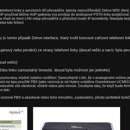
telefonní linky a servisních I/O převaděče, typicky nejrozšířenější Zetron M30, kte
VoIP používat běžná VoIP gateway (na prostup do analogové PSTN linky postačoval 
a vřadí se mezi LAN vstup převaděče a příslušný router IP konektivity. Nepůjde tedy
řeba toto řešení.
(v tomto případě Zetron interface, který tvořil koncové zařízení telefonní li
kupinový nebo privátní) ze strany telefonní linky (dosud nešlo a navíc byla
sud nešlo)
aždou linku samostatný timeslot, dosud byla možnost jen jednoho)
achovány, včetně našeho rozšíření. Samozřejmě s tím, že v analogovém režimu je p
isí na typu použité PBX (jako vzorová je od Hytery uváděna Grandstream UCM6102,
okusíme vše otestovat, včetně videa jako minule. Doufejme taky, že když bude fir
n tato.
foto vzorové PBX a ukázkové video toho minulého, zastaralého, přesto perfektně funkč