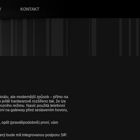
Y
KONTAKT
rminálu, ale modernější způsob – přímo na
ještě hardwarově rozšířeno tak, že lze
ozního režimu. Navíc použitá telefonní
šení na gateway před sestavením hovoru,
y, opět (pravděpodobně) první, vám
terý bude mít integrovanou podporu SIP.