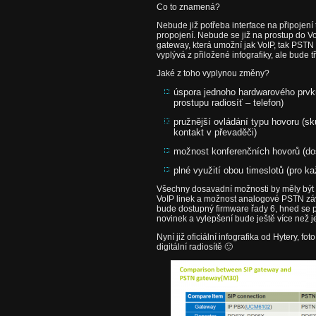
Co to znamená?
Nebude již potřeba interface na připojení 
propojení. Nebude se již na prostup do 
gateway, která umožní jak VoIP, tak PSTN 
vyplývá z přiložené infografiky, ale bude t
Jaké z toho vyplynou změny?
úspora jednoho hardwarového prvku 
prostupu radiosíť – telefon)
pružnější ovládání typu hovoru (s
kontakt v převaděči)
možnost konferenčních hovorů (do
plné využití obou timeslotů (pro k
Všechny dosavadní možnosti by měly být z
VoIP linek a možnost analogové PSTN záv
bude dostupný firmware řady 6, hned se p
novinek a vylepšení bude ještě více než je
Nyní již oficiální infografika od Hytery, 
digitální radiosítě 🙂