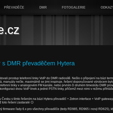
PŘEVADĚČE
DMR
FOTOGALERIE
ODKAZ
e.cz
P s DMR převaděčem Hytera
tovali prostup telefonní linky VoIP do DMR radiosítě. Nešlo o připojení na bázi te
, manuály nečte, maximálně se jimi inspiruje, řešení doporučované výrobcem bylo 
elefonní linky v analogovém FM kanále, nebo prvním či druhém timeslotu DMR prov
nfiguraci dvou VoIP linek a jedné PSTN linky, přičemž mezi nimi v režimu přihlá
v Česku s tímto řešením na bázi Hytera převaděč + Zetron interface + VoIP gatewa
ž toto řešení zastaralé 🙂
 nový firmware řady 6.x pro všechny převaděče (tedy RD985, RD965 i nový RD625), k