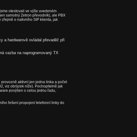
rý jsme otestovali ve výše uvedeném
jen samotný Zetron převodník), ale PBX
 zřejmě o nativního SIP klienta, jak
nky a hardwarově ovládal převaděč při
 pevná vazba na naprogramovaný TX
rovozně aktivní jen jedna linka a počet
 viz obrázek níže). Pochopitelně jak
mware povýšen o celou jednu řadu,
ního řešení propojení telefonní linky do